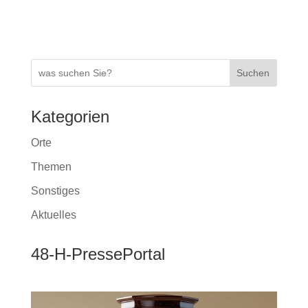
k
k
Suchen
Kategorien
Orte
Themen
Sonstiges
Aktuelles
48-H-PressePortal