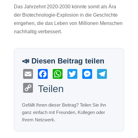
Das Jahrzehnt 2020-2030 könnte somit als Ära
der Biotechnologie-Explosion in die Geschichte
eingehen, die das Leben von Millionen Menschen
nachhaltig verbessert.
E
F
W
T
M
T
m
a
h
wi
e
el
C
Teilen
ail
c
at
tt
ss
e
o
e
s
er
e
gr
p
b
A
n
a
y
o
p
g
m
Li
o
p
er
n