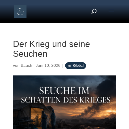
Der Krieg und seine
Seuchen
von
Bauch
|
Juni 10, 2026
|
Global