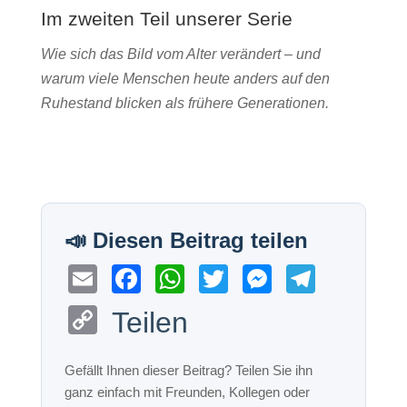
Im zweiten Teil unserer Serie
Wie sich das Bild vom Alter verändert – und
warum viele Menschen heute anders auf den
Ruhestand blicken als frühere Generationen.
E
F
W
T
M
T
m
a
h
wi
e
el
C
Teilen
ail
c
at
tt
ss
e
o
e
s
er
e
gr
p
b
A
n
a