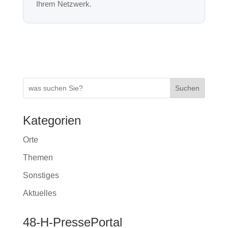
y
o
p
g
m
Li
o
p
er
n
k
k
Suchen
Kategorien
Orte
Themen
Sonstiges
Aktuelles
48-H-PressePortal