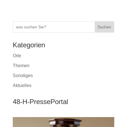
k
k
Suchen
Kategorien
Orte
Themen
Sonstiges
Aktuelles
48-H-PressePortal