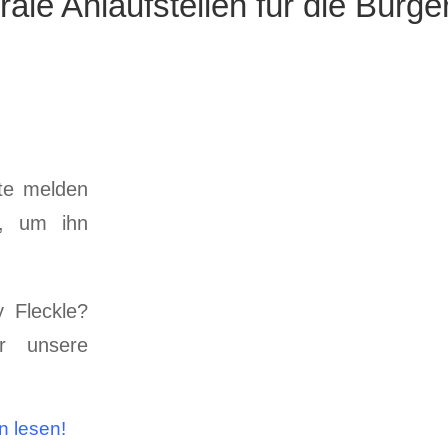
ale Anlaufstellen für die Bürge
tte melden
n, um ihn
 Fleckle?
er unsere
en lesen!