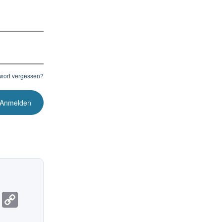
wort vergessen?
T
C
el
o