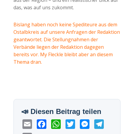
aus der Region – und ein realistischer Blick auf
das, was auf uns zukommt.
Bislang haben noch keine Spediteure aus dem
Ostalbkreis auf unsere Anfragen der Redaktion
geantwortet. Die Stellungnahmen der
Verbände liegen der Redaktion dagegen
bereits vor. My Fleckle bleibt aber an diesem
Thema dran.
E
F
W
T
M
T
m
a
h
wi
e
el