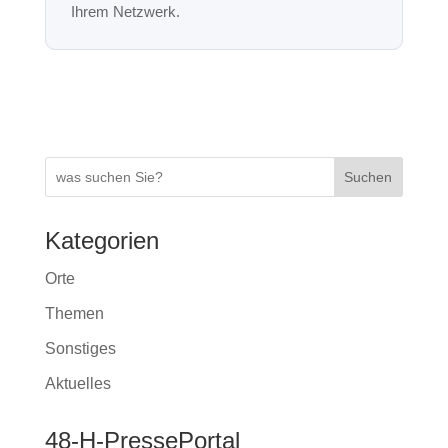
y
o
p
g
m
Li
o
p
er
n
k
k
Suchen
Kategorien
Orte
Themen
Sonstiges
Aktuelles
48-H-PressePortal