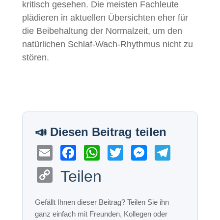
kritisch gesehen. Die meisten Fachleute
plädieren in aktuellen Übersichten eher für
die Beibehaltung der Normalzeit, um den
natürlichen Schlaf-Wach-Rhythmus nicht zu
stören.
E
F
W
T
M
T
m
a
h
wi
e
el
C
Teilen
ail
c
at
tt
ss
e
o
e
s
er
e
gr
p
b
A
n
a