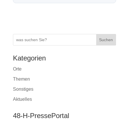
o
p
er
n
k
k
Suchen
Kategorien
Orte
Themen
Sonstiges
Aktuelles
48-H-PressePortal