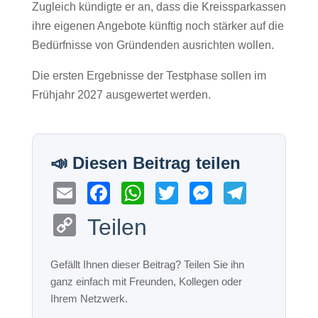
Zugleich kündigte er an, dass die Kreissparkassen
ihre eigenen Angebote künftig noch stärker auf die
Bedürfnisse von Gründenden ausrichten wollen.
Die ersten Ergebnisse der Testphase sollen im
Frühjahr 2027 ausgewertet werden.
E
F
W
T
M
T
m
a
h
wi
e
el
C
Teilen
ail
c
at
tt
ss
e
o
e
s
er
e
gr
p
b
A
n
a
y
o
p
g
m
Li