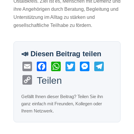
Ostalbkreis. Ziel ist es, Menschen mit Demenz und
ihre Angehörigen durch Beratung, Begleitung und
Unterstützung im Alltag zu stärken und
gesellschaftliche Teilhabe zu fördern.
E
F
W
T
M
T
m
a
h
wi
e
el
C
Teilen
ail
c
at
tt
ss
e
o
e
s
er
e
gr
p
b
A
n
a
y
o
p
g
m
Li
o
p
er
n
k